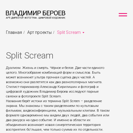
Главная
/
Арт проекты
/
Split Scream
Split Scream
Дуализм. Жизнь и смерть. Чёрное и белое. Две части единого
целого. Многообразие комбинаций форм и смыслов. Быть
может возникнет ультра прочная сцепка двух частей. А
возможно они разлетятся как два разнополярных магнита.
Стилист-парикмахер Александр Кирилишин и фотограф и
цифровой художник Владимир Бероев исследуют парные
связки в фотопроекте Split Scream.
Название берёт истоки из термина Split Screen – разделение
экрана. Мы знакомы с таким разделением по культовым
фильмам, видеоконференциям, музыкальным клипам. В таком
формате одновременно мы видим двух людей, два события или
два ракурса на одно событие. И именно в области их
объединения возникает новая синергетическая территория
восприятия: бо'льшая, чем только сумма их по отдельности.