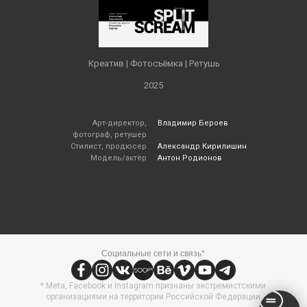
Креатив | Фотосъёмка | Ретушь
2025
Арт-директор,
Владимир Бероев
фотограф, ретушер
Стилист, продюсер
Александр Кирилишин
Модель/актёр
Антон Родионов
Социальные сети и связь*
* Meta, Facebook и Instagram признаны экстремистскими
организациями на территории Российской Федерации