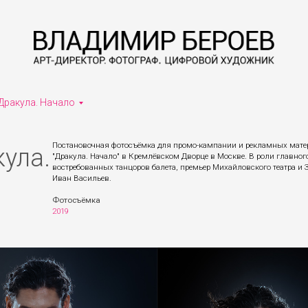
 Дракула. Начало
Постановочная фотосъёмка для промо-кампании и рекламных матер
кула.
"Дракула. Начало" в Кремлёвском Дворце в Москве. В роли главног
востребованных танцоров балета, премьер Михайловского театра и
Иван Васильев.
Фотосъёмка
2019