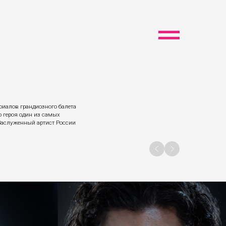
иалов грандиозного балета
о героя один из самых
 Заслуженный артист России